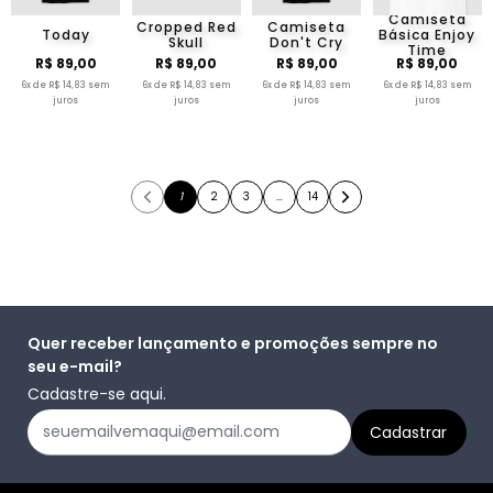
Camiseta
Cropped Red
Camiseta
Today
Básica Enjoy
Skull
Don't Cry
Time
R$ 89,00
R$ 89,00
R$ 89,00
R$ 89,00
6x de R$ 14,83 sem
6x de R$ 14,83 sem
6x de R$ 14,83 sem
6x de R$ 14,83 sem
juros
juros
juros
juros
1
2
3
…
14
Quer receber lançamento e promoções sempre no
seu e-mail?
Cadastre-se aqui.