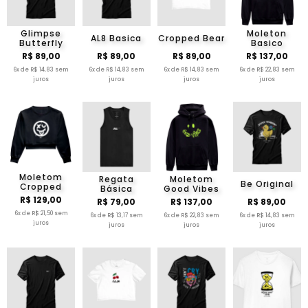
Glimpse
Moleton
AL8 Basica
Cropped Bear
Butterfly
Basico
R$ 89,00
R$ 89,00
R$ 89,00
R$ 137,00
6x de R$ 14,83 sem
6x de R$ 14,83 sem
6x de R$ 14,83 sem
6x de R$ 22,83 sem
juros
juros
juros
juros
Moletom
Regata
Moletom
Be Original
Cropped
Básica
Good Vibes
R$ 129,00
R$ 79,00
R$ 137,00
R$ 89,00
6x de R$ 21,50 sem
6x de R$ 13,17 sem
6x de R$ 22,83 sem
6x de R$ 14,83 sem
juros
juros
juros
juros