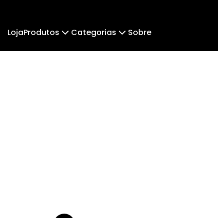
Loja
Produtos
Categorias
Sobre
Camiseta
PlaDu
Regata
Cropped Moletom
Kelinha
Cun
Camiseta Algodão Peruano
Body Infantil
Camiseta Oversized