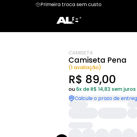
Primeira troca sem custo
LZ
Moletom
Aloha
Cropped
Baby
amata
Hoodie Moletom
Suéter Moletom
CAMISETA
Camiseta Pena
(1 avaliação)
R$ 89,00
ou
6x de R$ 14,83 sem juros
Calcule o prazo de entre