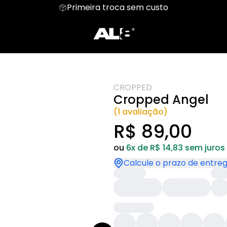
Primeira troca sem custo
LZ
Moletom
Aloha
Cropped
Baby
amata
Hoodie Moletom
Suéter Moletom
CROPPED
Cropped Angel
(1 avaliação)
R$ 89,00
ou
6x de R$ 14,83 sem juros
Calcule o prazo de entre