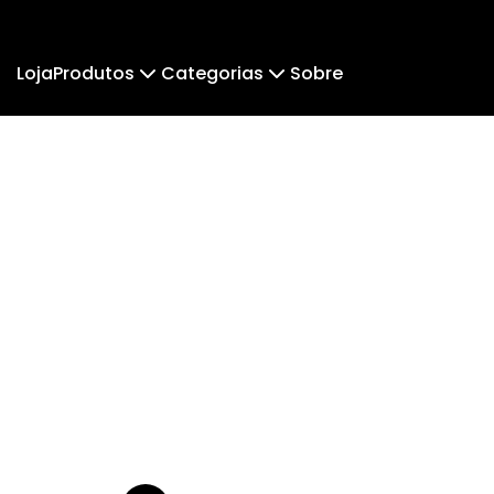
Loja
Produtos
Categorias
Sobre
Camiseta
PlaDu
Regata
Cropped Moletom
Kelinha
Cun
Camiseta Algodão Peruano
Body Infantil
Camiseta Oversized