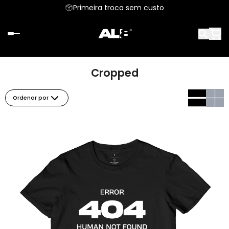
Primeira troca sem custo
Cropped
Ordenar por