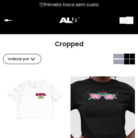
Primeira troca sem custo
Cropped
Ordenar por