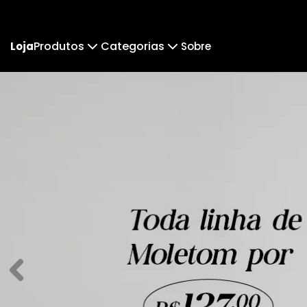
Produtos
Categorias
Loja
Sobre
Camiseta
PlaDu
Regata
Cropped Moletom
Kelinha
Cun
Camiseta Algodão Peruano
Body Infantil
Camiseta Oversized