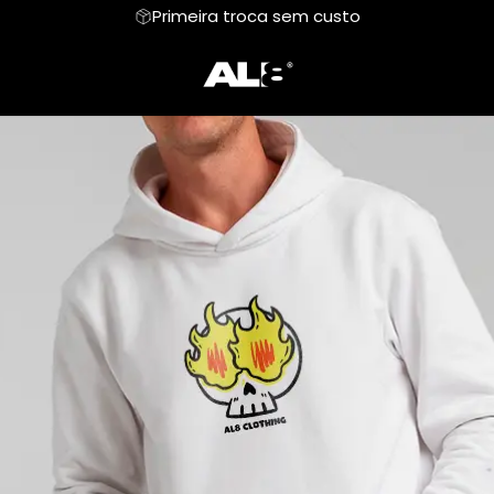
Primeira troca sem custo
LZ
Moletom
Aloha
Cropped
Baby
amata
Hoodie Moletom
Suéter Moletom