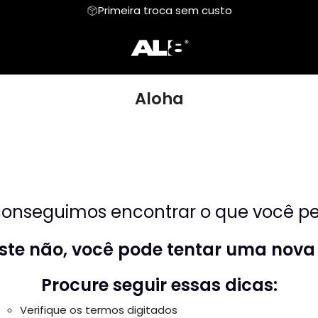
Primeira troca sem custo
LZ
Moletom
Aloha
Cropped
Baby
Aloha
amata
Hoodie Moletom
Suéter Moletom
onseguimos encontrar o que você pes
riste não, você pode tentar uma nova
Procure seguir essas dicas:
Verifique os termos digitados