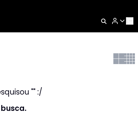
Rastrear Meu Pedido
Trocar Meu Pedido
Avaliar Meu Pedido
Entrar | Cadastrar
quisou "" :/
 busca.