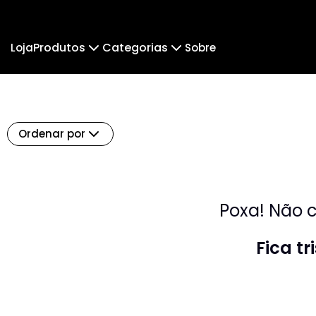
Produtos
Categorias
Loja
Sobre
Camiseta
PlaDu
Regata
Cropped Moletom
Kelinha
Cun
Camiseta Algodão Peruano
Ordenar por
Body Infantil
Camiseta Oversized
Poxa! Não c
Fica t