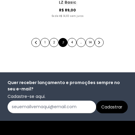
LZ Basic
R$ 89,00
6x de R$ 14,83 sem juros
1
2
3
4
…
14
Quer receber lançamento e promoções sempre no
seu e-mail?
Cadastre-se aqui.