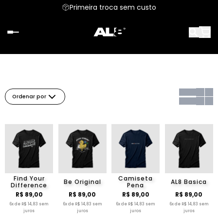
Primeira troca sem custo
Ordenar por
Find Your
Camiseta
Be Original
AL8 Basica
Difference
Pena
R$ 89,00
R$ 89,00
R$ 89,00
R$ 89,00
6x de R$ 14,83 sem
6x de R$ 14,83 sem
6x de R$ 14,83 sem
6x de R$ 14,83 sem
juros
juros
juros
juros