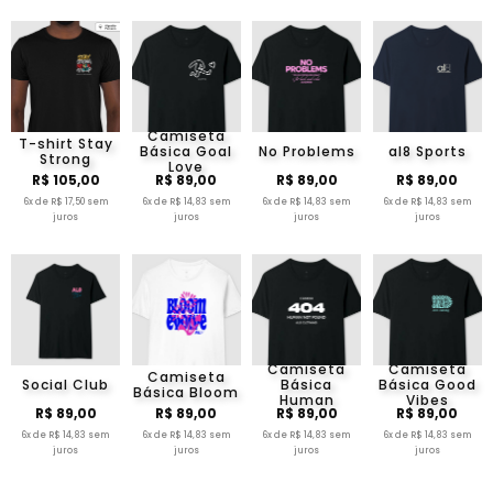
Camiseta
T-shirt Stay
Básica Goal
No Problems
al8 Sports
Strong
Love
R$ 105,00
R$ 89,00
R$ 89,00
R$ 89,00
6x de R$ 17,50 sem
6x de R$ 14,83 sem
6x de R$ 14,83 sem
6x de R$ 14,83 sem
juros
juros
juros
juros
Camiseta
Camiseta
Camiseta
Social Club
Básica
Básica Good
Básica Bloom
Human
Vibes
R$ 89,00
R$ 89,00
R$ 89,00
R$ 89,00
6x de R$ 14,83 sem
6x de R$ 14,83 sem
6x de R$ 14,83 sem
6x de R$ 14,83 sem
juros
juros
juros
juros